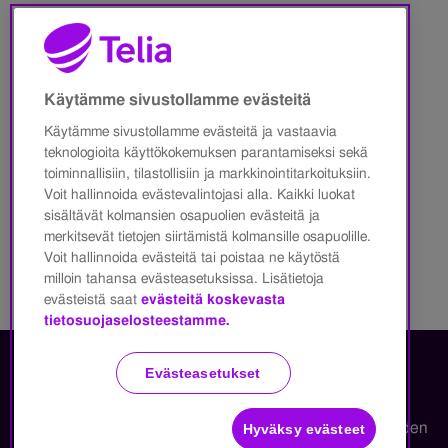
* Sähköposti
Käytämme sivustollamme evästeitä
Olen lukenut
Käytämme sivustollamme evästeitä ja vastaavia
Telian
tietosuojalausunnon.
teknologioita käyttökokemuksen parantamiseksi sekä
toiminnallisiin, tilastollisiin ja markkinointitarkoituksiin.
Tilaa Telian uutiskirje ja
Voit hallinnoida evästevalintojasi alla. Kaikki luokat
Applen uutuusinfot
sisältävät kolmansien osapuolien evästeitä ja
merkitsevät tietojen siirtämistä kolmansille osapuolille.
Voit hallinnoida evästeitä tai poistaa ne käytöstä
milloin tahansa evästeasetuksissa. Lisätietoja
evästeistä saat
evästeitä koskevasta
tietosuojaselosteestamme.
Evästeasetukset
Copyright Telia Company 2026
Tietosuoja ja -turva
Käyttöehdot
Evästeiden
Hyväksy evästeet