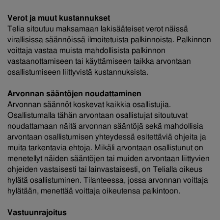
Verot ja muut kustannukset
Telia sitoutuu maksamaan lakisääteiset verot näissä
virallisissa säännöissä ilmoitetuista palkinnoista. Palkinnon
voittaja vastaa muista mahdollisista palkinnon
vastaanottamiseen tai käyttämiseen taikka arvontaan
osallistumiseen liittyvistä kustannuksista.
Arvonnan sääntöjen noudattaminen
Arvonnan säännöt koskevat kaikkia osallistujia.
Osallistumalla tähän arvontaan osallistujat sitoutuvat
noudattamaan näitä arvonnan sääntöjä sekä mahdollisia
arvontaan osallistumisen yhteydessä esitettäviä ohjeita ja
muita tarkentavia ehtoja. Mikäli arvontaan osallistunut on
menetellyt näiden sääntöjen tai muiden arvontaan liittyvien
ohjeiden vastaisesti tai lainvastaisesti, on Telialla oikeus
hylätä osallistuminen. Tilanteessa, jossa arvonnan voittaja
hylätään, menettää voittaja oikeutensa palkintoon.
Vastuunrajoitus