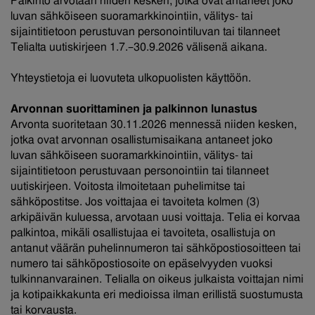
Palkinto arvotaan niiden kesken, jotka ovat antaneet joko
luvan sähköiseen suoramarkkinointiin, välitys- tai
sijaintitietoon perustuvan personointiluvan tai tilanneet
Telialta uutiskirjeen 1.7.–30.9.2026 välisenä aikana.
Yhteystietoja ei luovuteta ulkopuolisten käyttöön.
Arvonnan suorittaminen ja palkinnon lunastus
Arvonta suoritetaan 30.11.2026 mennessä niiden kesken,
jotka ovat arvonnan osallistumisaikana antaneet joko
luvan sähköiseen suoramarkkinointiin, välitys- tai
sijaintitietoon perustuvaan personointiin tai tilanneet
uutiskirjeen. Voitosta ilmoitetaan puhelimitse tai
sähköpostitse. Jos voittajaa ei tavoiteta kolmen (3)
arkipäivän kuluessa, arvotaan uusi voittaja. Telia ei korvaa
palkintoa, mikäli osallistujaa ei tavoiteta, osallistuja on
antanut väärän puhelinnumeron tai sähköpostiosoitteen tai
numero tai sähköpostiosoite on epäselvyyden vuoksi
tulkinnanvarainen. Telialla on oikeus julkaista voittajan nimi
ja kotipaikkakunta eri medioissa ilman erillistä suostumusta
tai korvausta.