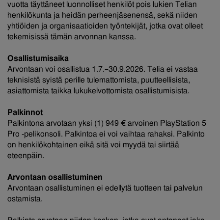
vuotta täyttäneet luonnolliset henkilöt pois lukien Telian
henkilökunta ja heidän perheenjäsenensä, sekä niiden
yhtiöiden ja organisaatioiden työntekijät, jotka ovat olleet
tekemisissä tämän arvonnan kanssa.
Osallistumisaika
Arvontaan voi osallistua 1.7.–30.9.2026. Telia ei vastaa
teknisistä syistä perille tulemattomista, puutteellisista,
asiattomista taikka lukukelvottomista osallistumisista.
Palkinnot
Palkintona arvotaan yksi (1) 949 € arvoinen PlayStation 5
Pro -pelikonsoli. Palkintoa ei voi vaihtaa rahaksi. Palkinto
on henkilökohtainen eikä sitä voi myydä tai siirtää
eteenpäin.
Arvontaan osallistuminen
Arvontaan osallistuminen ei edellytä tuotteen tai palvelun
ostamista.