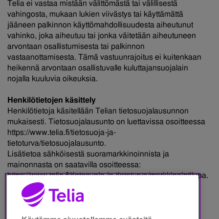
Telia ei vastaa mistään välittömästä tai välillisestä
vahingosta, mukaan lukien viivästys tai käyttämättä
jääneen palkinnon käyttömahdollisuudesta aiheutunut
vahinko, joka aiheutuu tai jonka väitetään aiheutuneen
arvontaan osallistumisesta tai palkinnon
vastaanottamisesta. Tämä vastuunrajoitus ei kuitenkaan
heikennä arvontaan osallistuvalle kuluttajansuojalain
nojalla kuuluvia oikeuksia.
Henkilötietojen käsittely
Henkilötietoja käsitellään Telian tietosuojalausunnon
mukaisesti. Tietosuojalausunto on luettavissa osoitteessa
https://www.telia.fi/tietosuoja-ja-
tietoturva/tietosuojalausunto.
Lisätietoa sähköisestä suoramarkkinoinnista ja
mainonnasta on saatavilla osoitteessa:
https://www.telia.fi/tietosuoja-ja-tietoturva/markkinointilupa.
Kaikki oikeudet muutoksiin pidätetään.